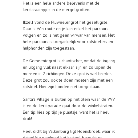
Het is een hele andere belevenis met de
kerstkraampjes in de mergelgrotten.
Ikzelf vond de Fluweelengrot het gezelligste.
Daar is één route en je kan enkel het parcours
volgen en zo is het geen wirwar van mensen. Het
hele parcours is toegankelijk voor rolstoelers en
hulphonden zijn toegestaan.
De Gemeentegrot is chaotischer, omdat de ingang
en uitgang vlak naast elkaar zijn en zo lopen de
mensen in 2 richtingen. Deze grot is wel breder.
Deze grot zou ook te doen moeten zijn met een
rolstoel. Hier zijn honden niet toegestaan.
Santa's Village is buiten op het plein waar de VVV
is en de kerstparade gaat door de winkelstraten.
Een tip: kies op tijd je plaatsje, want het is heel
druk!
Heel dicht bij Valkenburg ligt Hoensbroek, waar ik
datzelfde weekend het kasteel bezocht en