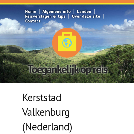
Overslaan en naar de inhoud gaan
Home
Algemene info
Landen
Reisverslagen & tips
Over deze site
Contact
Toegankelijk op reis
Kerststad
Valkenburg
(Nederland)