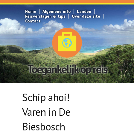
Overslaan en naar de inhoud gaan
Home
Algemene info
Landen
Reisverslagen & tips
Over deze site
Contact
Toegankelijk op reis
Schip ahoi!
Varen in De
Biesbosch