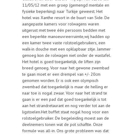
11/05/12 met een groep (gemengd mentale en
fysieke beperking) naar Turkije geweest. Het
hotel was Xanthe resort in de buurt van Side. De
aangepaste kamers voor rolwagens waren
uitgerust met twee één persoons bedden met
een beperkte manoeuvreerruimte,wij hadden op
een kamer twee vaste rolstoelgebruikers, een
walk-in douche met een opklapbaar zitje. Jammer
genoeg kon de rolwagen niet onder de wastafel.
Het hotel is goed toegankelijk, de liften zijn
breed genoeg. Voor naar het gewone zwembad
te gaan moet er een drempel van +/- 20cm
genomen worden. Er is ook een olympisch
zwembad dat toegankelijk is maar de helling er
naar toe is nogal zwaar. Voor naar het strand te
gaan is er een pad dat goed toegankelijk is tot
aan het strandretaurant en nog verder tot aan de
ligstoelen.Het buffet staat nogal hoog voor een
rolstoelgebruiker. De begeleiding moest aan de
deelnemers tonen wat de pot schaftte. Onze
formule was all-in. Ons grote probleem was dat