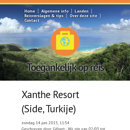
Overslaan en naar de inhoud gaan
Home
Algemene info
Landen
Reisverslagen & tips
Over deze site
Contact
Toegankelijk op reis
Xanthe Resort
(Side, Turkije)
zondag 14 juni 2015, 11:54
Geschreven door Gilbert - Wij zijn van 02/05 tot