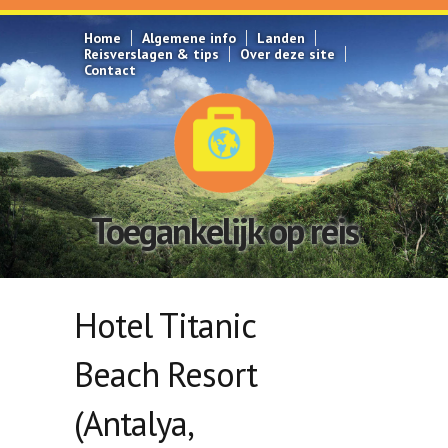
Overslaan en naar de inhoud gaan
Home
Algemene info
Landen
Reisverslagen & tips
Over deze site
Contact
Toegankelijk op reis
Hotel Titanic
Beach Resort
(Antalya,