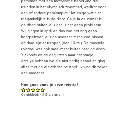
personen met een motorische beperking die
trainden in het olympisch zwembad, wellicht voor
een of andere paralympics. Het enige wat niet
toegankelijk is, is de disco. Ga je in de zomer is
de disco buiten, dus dan is het geen probleem.
Wij gingen in april en dan was het nog geen
hoogseizoen, dus de avondanimatie was binnen
en daar zijn er trappen (een 10-tal). De manuele
rolstoel was ook mee, maar buiten naar de disco
's avonds en de daguitstap naar het stadje
Antalya hebben we die niet nodig gehad en ging
alles met de elektrische rolstoel! Ik vind dit zeker
een aanrader!
Hoe goed vond je deze reistip?:
Gemiddeld:
4.3
(
3
stemmen)