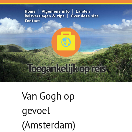
Overslaan en naar de inhoud gaan
Home
Algemene info
Landen
Reisverslagen & tips
Over deze site
Contact
Toegankelijk op reis
Van Gogh op
gevoel
(Amsterdam)