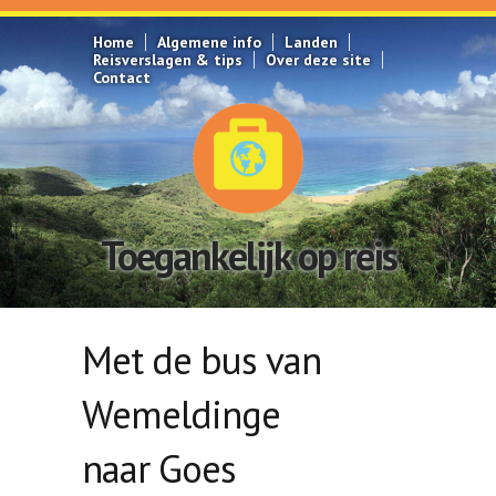
Overslaan en naar de inhoud gaan
Home
Algemene info
Landen
Reisverslagen & tips
Over deze site
Contact
Toegankelijk op reis
Met de bus van
Wemeldinge
naar Goes