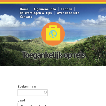
Overslaan en naar de inhoud gaan
Home
Algemene info
Landen
Reisverslagen & tips
Over deze site
Contact
Toegankelijk op reis
Zoeken naar
Land