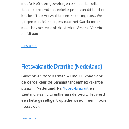
met VeBeS een geweldige reis naar la bella
Italia. Ik droomde al enkele jaren van dit land en
het heeft de verwachtingen zeker ingelost. We
gingen met 50 reizigers naar het Garda meer,
maar bezochten ook de steden Verona, Venetië
en Milaan.
over Garda meer, Verona, Venetië en Milaan in 1
Lees verder
week. (Italië)
Fietsvakantie Drenthe (Nederland)
Geschreven door Karmen – Eind juli vond voor
de derde keer de Samana tandemfietsvakantie
plaats in Nederland. Na
Noord-Brabant
en
Zeeland was nu Drenthe aan de beurt. Het werd
een hele gezellige, tropische week in een mooie
fietsstreek.
over Fietsvakantie Drenthe (Nederland)
Lees verder