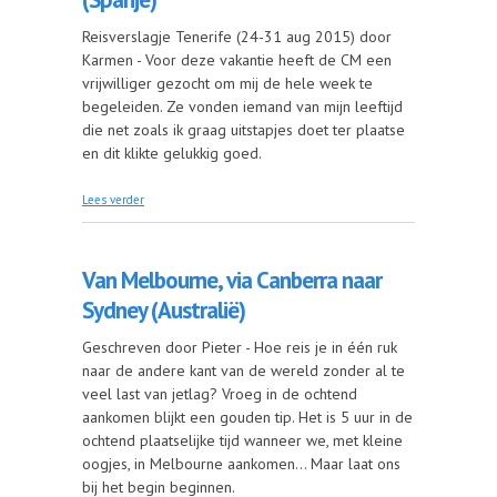
Reisverslagje Tenerife (24-31 aug 2015) door
Karmen - Voor deze vakantie heeft de CM een
vrijwilliger gezocht om mij de hele week te
begeleiden. Ze vonden iemand van mijn leeftijd
die net zoals ik graag uitstapjes doet ter plaatse
en dit klikte gelukkig goed.
over Met de bus doorheen Tenerife (Spanje)
Lees verder
Van Melbourne, via Canberra naar
Sydney (Australië)
Geschreven door Pieter - Hoe reis je in één ruk
naar de andere kant van de wereld zonder al te
veel last van jetlag? Vroeg in de ochtend
aankomen blijkt een gouden tip. Het is 5 uur in de
ochtend plaatselijke tijd wanneer we, met kleine
oogjes, in Melbourne aankomen... Maar laat ons
bij het begin beginnen.