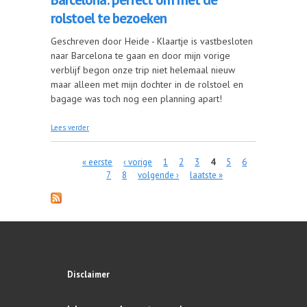
rolstoel te bezoeken
Geschreven door Heide - Klaartje is vastbesloten
naar Barcelona te gaan en door mijn vorige
verblijf begon onze trip niet helemaal nieuw
maar alleen met mijn dochter in de rolstoel en
bagage was toch nog een planning apart!
over Barcelona: perfect om met de rolstoel te
Lees verder
bezoeken
« eerste
‹ vorige
1
2
3
4
5
6
Pagina's
7
8
volgende ›
laatste »
Disclaimer