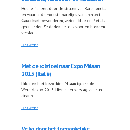
Hoe je flaneert door de straten van Barcelonetta
en waar je de mooiste pareltjes van architect
Gaudi kunt bewonderen, weten Hilde en Piet als
geen ander. Ze deden het ons voor en brengen
verslag uit.
over Barcelona, vanbinnen en vanbuiten
Lees verder
Met de rolstoel naar Expo Milaan
2015 (Italië)
Hilde en Piet bezochten Milaan tijdens de
Wereldexpo 2015. Hier is het verslag van hun
citytrip.
over Met de rolstoel naar Expo Milaan 2015 (Italië)
Lees verder
Veilig door het toegankelijke