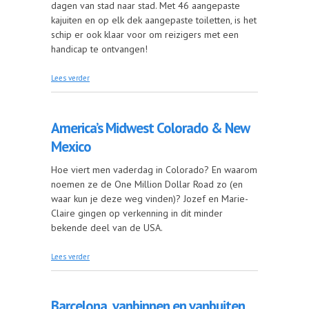
dagen van stad naar stad. Met 46 aangepaste
kajuiten en op elk dek aangepaste toiletten, is het
schip er ook klaar voor om reizigers met een
handicap te ontvangen!
over Cruise op de Middellandse Zee: een
Lees verder
aangepast luxehotel op water
America’s Midwest Colorado & New
Mexico
Hoe viert men vaderdag in Colorado? En waarom
noemen ze de One Million Dollar Road zo (en
waar kun je deze weg vinden)? Jozef en Marie-
Claire gingen op verkenning in dit minder
bekende deel van de USA.
over America’s Midwest Colorado & New Mexico
Lees verder
Barcelona, vanbinnen en vanbuiten