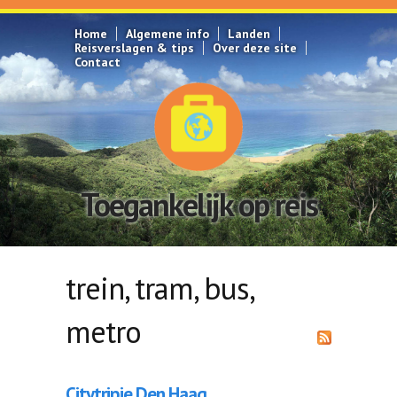
Overslaan en naar de inhoud gaan
Home
Algemene info
Landen
Reisverslagen & tips
Over deze site
Contact
Toegankelijk op reis
trein, tram, bus,
metro
Citytripje Den Haag