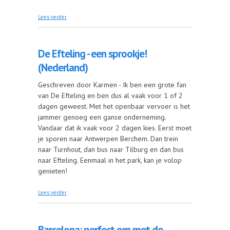
over Van Melbourne, via Canberra naar Sydney
Lees verder
(Australië)
De Efteling - een sprookje!
(Nederland)
Geschreven door Karmen - Ik ben een grote fan
van De Efteling en ben dus al vaak voor 1 of 2
dagen geweest. Met het openbaar vervoer is het
jammer genoeg een ganse onderneming.
Vandaar dat ik vaak voor 2 dagen kies. Eerst moet
je sporen naar Antwerpen Berchem. Dan trein
naar Turnhout, dan bus naar Tilburg en dan bus
naar Efteling. Eenmaal in het park, kan je volop
genieten!
over De Efteling - een sprookje! (Nederland)
Lees verder
Barcelona: perfect om met de