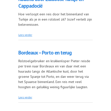
Cappadocië
Hoe verloopt een reis door het binnenland van
Turkije als je in een rolstoel zit? Jozef vertelt zijn
belevenissen.
over Rollend door Zuidoost Turkije en Cappadocië
Lees verder
Bordeaux – Porto en terug
Rolstoelgebruiker en krukkenloper Pieter reisde
per trein naar Bordeaux en van daar met een
huurauto langs de Atlantische kust, door het
groene Spanje tot Porto, en dan weer terug via
het Spaanse binnenland. Een reis met veel
hoogten en gelukkig weinig figuurlijke laagten.
over Bordeaux – Porto en terug
Lees verder