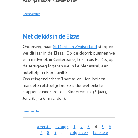
zeer geslaagd!" vertelt Jozef.
over Dwars door Namibië
Lees verder
Met de kids in de Elzas
Onderweg naar
St Moritz in Zwitserland
stoppen
we dit jaar in de Elzas. Op de doorrit plannen we
een midweek in Centerparks, Les Trois Forêts, op
de terugweg logeren we in Le Menestrel, een
hotelletje in Ribeauvillé.
Ons reisgezelschap: Thomas en Lien, beiden
manuele rolstoelgebruikers die wel enkele
stappen kunnen zetten. Kinderen: Ina (5 jaar),
Jona (bijna 6 maanden).
over Met de kids in de Elzas
Lees verder
« eerste
‹ vorige
1
2
3
4
5
6
Pagina's
7
8
9
…
volgende ›
laatste »