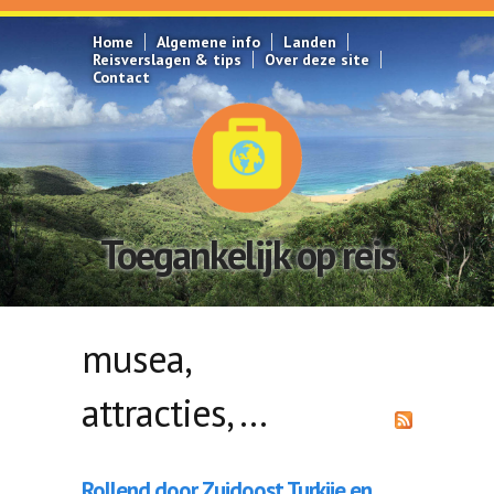
Overslaan en naar de inhoud gaan
Home
Algemene info
Landen
Reisverslagen & tips
Over deze site
Contact
Toegankelijk op reis
musea,
attracties, ...
Rollend door Zuidoost Turkije en