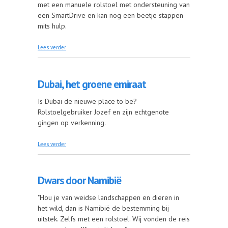
met een manuele rolstoel met ondersteuning van
een SmartDrive en kan nog een beetje stappen
mits hulp.
over Citytrip Berlijn met de rolstoel (Duitsland)
Lees verder
Dubai, het groene emiraat
Is Dubai de nieuwe place to be?
Rolstoelgebruiker Jozef en zijn echtgenote
gingen op verkenning.
over Dubai, het groene emiraat
Lees verder
Dwars door Namibië
"Hou je van weidse landschappen en dieren in
het wild, dan is Namibië de bestemming bij
uitstek. Zelfs met een rolstoel. Wij vonden de reis