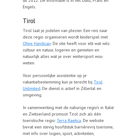
uit 2012. De informatie is in het Duits, Frans en
Engels.
Tirol
Tirol laat je jodelen van plezier. Een reis naar
deze regio organiseren wordt kinderspel met
Ohne Handicap
. De site heeft voor elk wat wils:
cultuur en natuur, logeren en genieten en
natuurlijk alles wat je over wintersport wou
weten.
Voor persoonlijke assistentie op je
vakantiebestemming kun je terecht bij
Tirol
Unlimited
. De dienst is actief in Zillertal en
omgeving.
In samenwerking met de naburige regio's in Italië
en Zwitserland promoot Tirol zich als één
toeristische regio:
Terra Raetica
. De website
bevat een stevig hoofdstuk barrièrevrij toerisme,
met info over logies, sport, activiteiten,