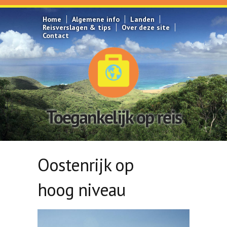
Overslaan en naar de inhoud gaan
Home
Algemene info
Landen
Reisverslagen & tips
Over deze site
Contact
Toegankelijk op reis
Oostenrijk op
hoog niveau