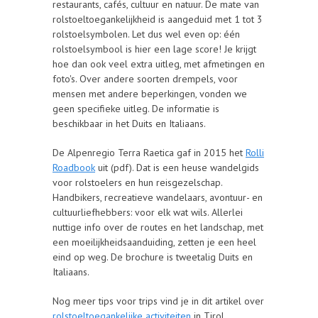
restaurants, cafés, cultuur en natuur. De mate van
rolstoeltoegankelijkheid is aangeduid met 1 tot 3
rolstoelsymbolen. Let dus wel even op: één
rolstoelsymbool is hier een lage score! Je krijgt
hoe dan ook veel extra uitleg, met afmetingen en
foto's. Over andere soorten drempels, voor
mensen met andere beperkingen, vonden we
geen specifieke uitleg. De informatie is
beschikbaar in het Duits en Italiaans.
De Alpenregio Terra Raetica gaf in 2015 het
Rolli
Roadbook
uit (pdf). Dat is een heuse wandelgids
voor rolstoelers en hun reisgezelschap.
Handbikers, recreatieve wandelaars, avontuur- en
cultuurliefhebbers: voor elk wat wils. Allerlei
nuttige info over de routes en het landschap, met
een moeilijkheidsaanduiding, zetten je een heel
eind op weg. De brochure is tweetalig Duits en
Italiaans.
Nog meer tips voor trips vind je in dit artikel over
rolstoeltoegankelijke activiteiten
in Tirol.