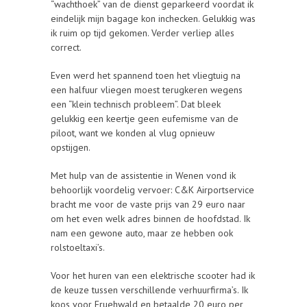
“wachthoek” van de dienst geparkeerd voordat ik
eindelijk mijn bagage kon inchecken. Gelukkig was
ik ruim op tijd gekomen. Verder verliep alles
correct.
Even werd het spannend toen het vliegtuig na
een halfuur vliegen moest terugkeren wegens
een “klein technisch probleem”. Dat bleek
gelukkig een keertje geen eufemisme van de
piloot, want we konden al vlug opnieuw
opstijgen.
Met hulp van de assistentie in Wenen vond ik
behoorlijk voordelig vervoer: C&K Airportservice
bracht me voor de vaste prijs van 29 euro naar
om het even welk adres binnen de hoofdstad. Ik
nam een gewone auto, maar ze hebben ook
rolstoeltaxi’s.
Voor het huren van een elektrische scooter had ik
de keuze tussen verschillende verhuurfirma’s. Ik
koos voor Fruehwald en betaalde 20 euro per