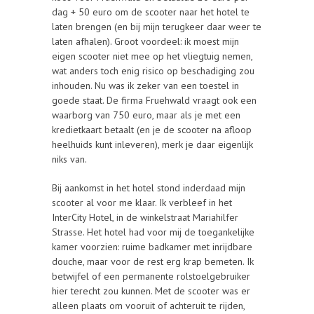
dag + 50 euro om de scooter naar het hotel te
laten brengen (en bij mijn terugkeer daar weer te
laten afhalen). Groot voordeel: ik moest mijn
eigen scooter niet mee op het vliegtuig nemen,
wat anders toch enig risico op beschadiging zou
inhouden. Nu was ik zeker van een toestel in
goede staat. De firma Fruehwald vraagt ook een
waarborg van 750 euro, maar als je met een
kredietkaart betaalt (en je de scooter na afloop
heelhuids kunt inleveren), merk je daar eigenlijk
niks van.
Bij aankomst in het hotel stond inderdaad mijn
scooter al voor me klaar. Ik verbleef in het
InterCity Hotel, in de winkelstraat Mariahilfer
Strasse. Het hotel had voor mij de toegankelijke
kamer voorzien: ruime badkamer met inrijdbare
douche, maar voor de rest erg krap bemeten. Ik
betwijfel of een permanente rolstoelgebruiker
hier terecht zou kunnen. Met de scooter was er
alleen plaats om vooruit of achteruit te rijden,