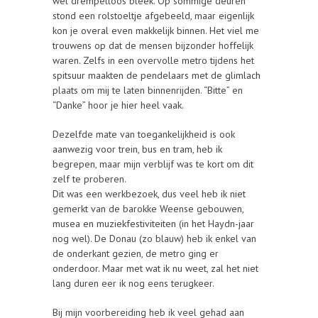
wel drempelloos bleek. Op sommige deuren
stond een rolstoeltje afgebeeld, maar eigenlijk
kon je overal even makkelijk binnen. Het viel me
trouwens op dat de mensen bijzonder hoffelijk
waren. Zelfs in een overvolle metro tijdens het
spitsuur maakten de pendelaars met de glimlach
plaats om mij te laten binnenrijden. “Bitte” en
“Danke” hoor je hier heel vaak.
Dezelfde mate van toegankelijkheid is ook
aanwezig voor trein, bus en tram, heb ik
begrepen, maar mijn verblijf was te kort om dit
zelf te proberen.
Dit was een werkbezoek, dus veel heb ik niet
gemerkt van de barokke Weense gebouwen,
musea en muziekfestiviteiten (in het Haydn-jaar
nog wel). De Donau (zo blauw) heb ik enkel van
de onderkant gezien, de metro ging er
onderdoor. Maar met wat ik nu weet, zal het niet
lang duren eer ik nog eens terugkeer.
Bij mijn voorbereiding heb ik veel gehad aan