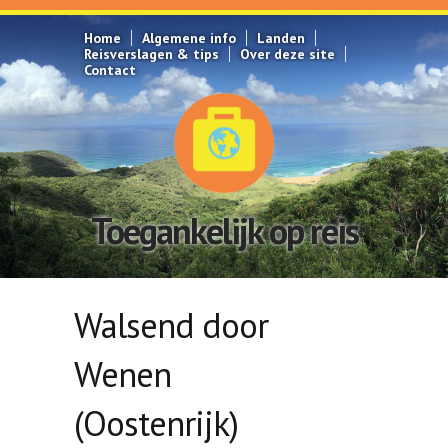
Overslaan en naar de inhoud gaan
Home
Algemene info
Landen
Reisverslagen & tips
Over deze site
Contact
Toegankelijk op reis
Walsend door
Wenen
(Oostenrijk)