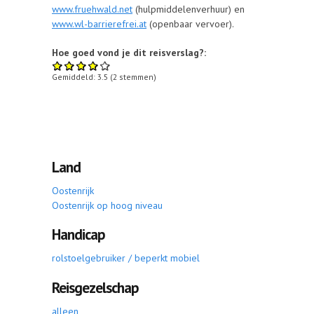
www.fruehwald.net
(hulpmiddelenverhuur) en
www.wl-barrierefrei.at
(openbaar vervoer).
Hoe goed vond je dit reisverslag?:
Gemiddeld:
3.5
(
2
stemmen)
Land
Oostenrijk
Oostenrijk op hoog niveau
Handicap
rolstoelgebruiker / beperkt mobiel
Reisgezelschap
alleen