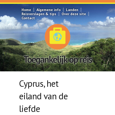
Overslaan en naar de inhoud gaan
Home
Algemene info
Landen
Reisverslagen & tips
Over deze site
Contact
Toegankelijk op reis
Cyprus, het
eiland van de
liefde