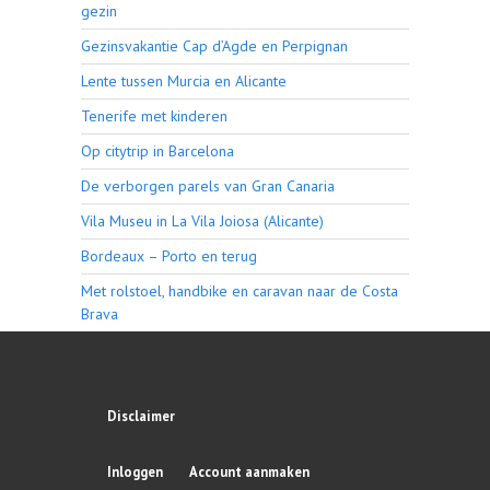
gezin
Gezinsvakantie Cap d’Agde en Perpignan
Lente tussen Murcia en Alicante
Tenerife met kinderen
Op citytrip in Barcelona
De verborgen parels van Gran Canaria
Vila Museu in La Vila Joiosa (Alicante)
Bordeaux – Porto en terug
Met rolstoel, handbike en caravan naar de Costa
Brava
Disclaimer
Inloggen
Account aanmaken