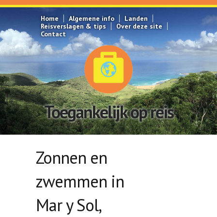
Overslaan en naar de inhoud gaan
Home
Algemene info
Landen
Reisverslagen & tips
Over deze site
Contact
Toegankelijk op reis
Zonnen en
zwemmen in
Mar y Sol,