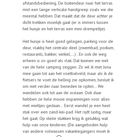
afstandsbediening. De buitendeur naar het terras
mist een lange verticale handgreep zoals we die
meestal hebben. Dat maakt dat de deur achter je
dicht trekken moeilijk gaat (er is immers tussen
het huisje en het terras een mini-drempeltje).
Het huisje is heel goed gelegen, parking voor de
deur, vlakbij het centrale deel (zwembad, podium,
restaurants, bakker, winkel,…) . En ook de weg
erheen is zo goed als vlak. Dat kunnen we niet
van de hele camping zeggen. Zo wil ik met Jona
mee gaan tot aan het voetbalveld, maar als ik de
fietsers te voet de helling zie opkomen, besluit ik
om niet verder naar beneden te rijden… We
wandelen ook tot aan de oceaan. Ook daar
hebben ze hele mooie inspanningen voor alles
met wieltjes gedaan… Eerst wandel je een heel
stuk over een zand-kei-pad. Het rijdt lastig, maar
het gaat. Op steile stukken krijg ik gelukkig wat
hulp van onze kinderen. (De aangeboden hulp
van andere volwassen vakantiegangers moet ik