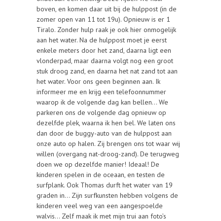
boven, en komen daar uit bij de hulppost (in de
zomer open van 11 tot 19u). Opnieuw is er 1
Tiralo. Zonder hulp raak je ook hier onmogelijk
aan het water. Na de hulppost moet je eerst
enkele meters door het zand, daarna ligt een
vlonderpad, maar daarna volgt nog een groot
stuk droog zand, en daarna het nat zand tot aan
het water. Voor ons geen beginnen aan. Ik
informeer me en krijg een telefoonnummer
waarop ik de volgende dag kan bellen… We
parkeren ons de volgende dag opnieuw op
dezelfde plek, waarna ik hen bel. We laten ons
dan door de buggy-auto van de hulppost aan
onze auto op halen. Zij brengen ons tot waar wij
willen (overgang nat-droog-zand). De terugweg
doen we op dezelfde manier! Ideaal! De
kinderen spelen in de oceaan, en testen de
surfplank. Ook Thomas durft het water van 19
graden in… Zijn surfkunsten hebben volgens de
kinderen veel weg van een aangespoelde
walvis… Zelf maak ik met mijn trui aan foto’s