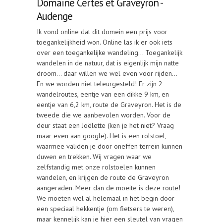
Domaine Certes et Graveyron -
Audenge
Ik vond online dat dit domein een prijs voor
toegankelijkheid won. Online las ik er ook iets
over een toegankelijke wandeling… Toegankelijk
wandelen in de natuur, dat is eigenlijk mijn natte
droom… daar willen we wel even voor rijden…
En we worden niet teleurgesteld! Er zijn 2
wandelroutes, eentje van een dikke 9 km, en
eentje van 6,2 km, route de Graveyron. Het is de
tweede die we aanbevolen worden. Voor de
deur staat een Joëlette (ken je het niet? Vraag
maar even aan google). Het is een rolstoel,
waarmee validen je door oneffen terrein kunnen
duwen en trekken. Wij vragen waar we
zelfstandig met onze rolstoelen kunnen
wandelen, en krijgen de route de Graveyron
aangeraden. Meer dan de moeite is deze route!
We moeten wel al helemaal in het begin door
een speciaal hekkentje (om fietsers te weren),
maar kennelijk kan je hier een sleutel van vragen