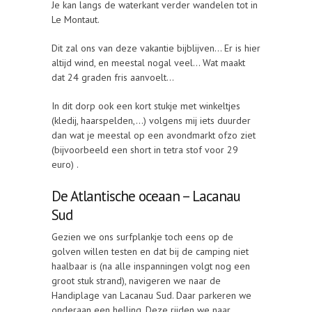
Je kan langs de waterkant verder wandelen tot in
Le Montaut.
Dit zal ons van deze vakantie bijblijven… Er is hier
altijd wind, en meestal nogal veel… Wat maakt
dat 24 graden fris aanvoelt…
In dit dorp ook een kort stukje met winkeltjes
(kledij, haarspelden,…) volgens mij iets duurder
dan wat je meestal op een avondmarkt ofzo ziet
(bijvoorbeeld een short in tetra stof voor 29
euro) .
De Atlantische oceaan – Lacanau
Sud
Gezien we ons surfplankje toch eens op de
golven willen testen en dat bij de camping niet
haalbaar is (na alle inspanningen volgt nog een
groot stuk strand), navigeren we naar de
Handiplage van Lacanau Sud. Daar parkeren we
onderaan een helling. Deze rijden we naar