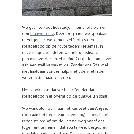
We gaan te voet het stadje in, en ontdekken er
een
blauwe route
. Deze beginnen we spontaan
te volgen, en we komen zelfs plots een
rolstoellogo op de route tegen! Helemaal in
onze nopjes wandelen we het toeristische
parcours verder. Enkel in Rue Cordelle komen we
aan een steil kassei-stukje. Zonder ons 5de wiel
niet haalbaar zonder hulp, met 5de wiel rijden
we er rustig naar beneden.
Het is ook daar dat we beseffen dat dat
rolstoellogo niet overal op de blauwe lijn staat!
We wandelen ook naar het
kasteel van Angers
(foto aan het begin van dit verslag). In ons hotel
raden ze ons af om de kortste weg vanaf ons
logement te nemen, dat zou te veel bergop en
moeilijke ondergrond zijn. We gaan eerst via de