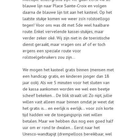
blauwe lijn naar Place Sainte-Croix en volgen
daarna de blauwe lijn tot aan het kasteel. Op het
laatste stukje komen we weer zo’n rolstoellogo
tegen! Voor ons was dit met 5de wiel haalbare
route. Enkel vervelende kassei-stukjes, maar
verder zeker oké. Wij zijn niet in de toeristische
dienst geraakt, maar vragen ons af of er toch
ergens een speciale route voor
rolstoelgebruikers zou zijn…
We mogen het kasteel gratis binnen (mensen met
een handicap gratis, en kinderen jonger dan 18
jaar ook). Als we 5 minuten voor het sluiten van
de kassa aankomen worden we wel een beetje
scheef bekeken… De blik straalt uit: Zo nipt, jullie
willen vast alleen maar binnen omdat je weet dat
het gratis is… en eerlijk is eerlijk… voor zo’n korte
tijd hadden we de toegangsprijs niet willen
betalen. Maar we hebben dus nog een goed half
uur om er rond te dwalen… Eerst naar het
Unesco-wandtapijt (drempelloos bereikbaar, wel