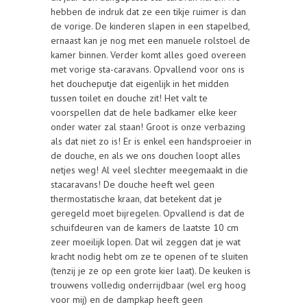
hebben de indruk dat ze een tikje ruimer is dan
de vorige. De kinderen slapen in een stapelbed,
ernaast kan je nog met een manuele rolstoel de
kamer binnen. Verder komt alles goed overeen
met vorige sta-caravans. Opvallend voor ons is
het doucheputje dat eigenlijk in het midden
tussen toilet en douche zit! Het valt te
voorspellen dat de hele badkamer elke keer
onder water zal staan! Groot is onze verbazing
als dat niet zo is! Er is enkel een handsproeier in
de douche, en als we ons douchen loopt alles
netjes weg! Al veel slechter meegemaakt in die
stacaravans! De douche heeft wel geen
thermostatische kraan, dat betekent dat je
geregeld moet bijregelen. Opvallend is dat de
schuifdeuren van de kamers de laatste 10 cm
zeer moeilijk lopen. Dat wil zeggen dat je wat
kracht nodig hebt om ze te openen of te sluiten
(tenzij je ze op een grote kier laat). De keuken is
trouwens volledig onderrijdbaar (wel erg hoog
voor mij) en de dampkap heeft geen