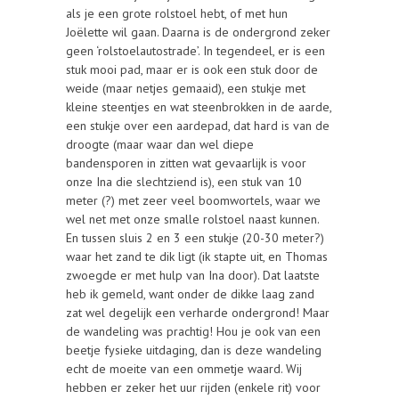
als je een grote rolstoel hebt, of met hun
Joëlette wil gaan. Daarna is de ondergrond zeker
geen ‘rolstoelautostrade’. In tegendeel, er is een
stuk mooi pad, maar er is ook een stuk door de
weide (maar netjes gemaaid), een stukje met
kleine steentjes en wat steenbrokken in de aarde,
een stukje over een aardepad, dat hard is van de
droogte (maar waar dan wel diepe
bandensporen in zitten wat gevaarlijk is voor
onze Ina die slechtziend is), een stuk van 10
meter (?) met zeer veel boomwortels, waar we
wel net met onze smalle rolstoel naast kunnen.
En tussen sluis 2 en 3 een stukje (20-30 meter?)
waar het zand te dik ligt (ik stapte uit, en Thomas
zwoegde er met hulp van Ina door). Dat laatste
heb ik gemeld, want onder de dikke laag zand
zat wel degelijk een verharde ondergrond! Maar
de wandeling was prachtig! Hou je ook van een
beetje fysieke uitdaging, dan is deze wandeling
echt de moeite van een ommetje waard. Wij
hebben er zeker het uur rijden (enkele rit) voor