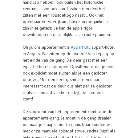
handicap hebben, ook buiten het historische
centrum. Ik zie ook aan 2 zaken een deurbel
zitten met een rolstoellogo naast… Ook het
openbaar vervoer (tram, bus) zou toegankelijk
zijn (niet getest). Je kan de app (Irigo)
downloaden en daar blijkbaar je route plannen.
Oh ja, ons appartement is
Appart’City
appart-hotel
in Angers. We zitten op de tweede verdieping op
het einde van de gang. De deur gaat met een
typische hotelkaart open. Opvallend is dat je hem
ook expliciet moet sluiten als je een gesloten
deur wil. Met een heel gezin alleen maar
interessant dat de deur dus niet per se gesloten
is als er iemand van het ontbijt, de auto enz.
komt!
De voordeur van het appartement komt uit in de
appartements-gang. Je moet in de gang draaien
om naar je slaapkamer te gaan. Daar konden wij
met onze manuele rolstoel zowel rechts (nipt) als
links (ruimer) naast het bed. De nachtkastjes zijn