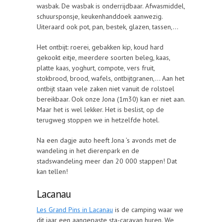
wasbak. De wasbak is onderrijdbaar. Afwasmiddel,
schuursponsje, keukenhanddoek aanwezig.
Uiteraard ook pot, pan, bestek, glazen, tassen,…
Het ontbijt: roerei, gebakken kip, koud hard
gekookt eitje, meerdere soorten beleg, kaas,
platte kaas, yoghurt, compote, vers fruit,
stokbrood, brood, wafels, ontbijtgranen,… Aan het
ontbijt staan vele zaken niet vanuit de rolstoel
bereikbaar. Ook onze Jona (1m30) kan er niet aan.
Maar het is wel lekker. Het is beslist, op de
terugweg stoppen we in hetzelfde hotel.
Na een dagje auto heeft Jona ’s avonds met de
wandeling in het dierenpark en de
stadswandeling meer dan 20 000 stappen! Dat
kan tellen!
Lacanau
Les Grand Pins in Lacanau
is de camping waar we
dit jaar een aangepaste sta-caravan huren. We