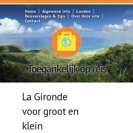
Overslaan en naar de inhoud gaan
Home
Algemene info
Landen
Reisverslagen & tips
Over deze site
Contact
Toegankelijk op reis
La Gironde
voor groot en
klein