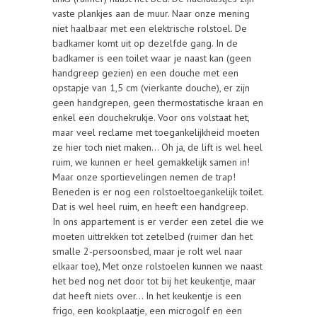
vaste plankjes aan de muur. Naar onze mening
niet haalbaar met een elektrische rolstoel. De
badkamer komt uit op dezelfde gang. In de
badkamer is een toilet waar je naast kan (geen
handgreep gezien) en een douche met een
opstapje van 1,5 cm (vierkante douche), er zijn
geen handgrepen, geen thermostatische kraan en
enkel een douchekrukje. Voor ons volstaat het,
maar veel reclame met toegankelijkheid moeten
ze hier toch niet maken… Oh ja, de lift is wel heel
ruim, we kunnen er heel gemakkelijk samen in!
Maar onze sportievelingen nemen de trap!
Beneden is er nog een rolstoeltoegankelijk toilet.
Dat is wel heel ruim, en heeft een handgreep.
In ons appartement is er verder een zetel die we
moeten uittrekken tot zetelbed (ruimer dan het
smalle 2-persoonsbed, maar je rolt wel naar
elkaar toe), Met onze rolstoelen kunnen we naast
het bed nog net door tot bij het keukentje, maar
dat heeft niets over… In het keukentje is een
frigo, een kookplaatje, een microgolf en een