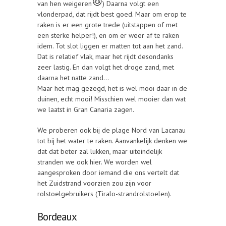
van hen weigeren
) Daarna volgt een
vlonderpad, dat rijdt best goed. Maar om erop te
raken is er een grote trede (uitstappen of met
een sterke helper!), en om er weer af te raken
idem. Tot slot liggen er matten tot aan het zand.
Dat is relatief vlak, maar het rijdt desondanks
zeer lastig. En dan volgt het droge zand, met
daarna het natte zand…
Maar het mag gezegd, het is wel mooi daar in de
duinen, echt mooi! Misschien wel mooier dan wat
we laatst in Gran Canaria zagen.
We proberen ook bij de plage Nord van Lacanau
tot bij het water te raken. Aanvankelijk denken we
dat dat beter zal lukken, maar uiteindelijk
stranden we ook hier. We worden wel
aangesproken door iemand die ons vertelt dat
het Zuidstrand voorzien zou zijn voor
rolstoelgebruikers (Tiralo-strandrolstoelen).
Bordeaux