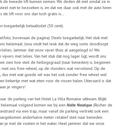
 de tweede lift kunnen nemen. We deden dit niet omdat ze in
asteel niet te bezoeken is, en dat we daar ook met de auto heen
s de lift voor ons dan toch gratis is…
een toegankelijk betaaltoilet (50 cent).
itelfoto, bovenaan de pagina). Deels toegankelijk. Het stuk met
 ons helemaal. Jona vindt het leuk dat de weg soms doodloopt
erlelies. Jammer dat onze vijver thuis al aangelegd is! We
ijvers met lelies. Van het stuk dat nog lager ligt, wordt ons
s we zien hoe steil de hellingsgraad (naar beneden) is, beginnen
e met ons free-wheel, op de vlonders wat vervelend. Op de
dik, dus met wat goede wil was het ook zonder free wheel wel
n bekertje met wat eten voor de vissen halen. Uiteraard is dat
aan je vingers!
waar de parking van het Hotel La Villa Romaine uitkwam. Blijkt
Dat helemaal volgend komen we bij een
Halte Nautique
(Rocher de
t keistrand via een trap, maar vanaf de parking vertrekt ook een
r aangekomen anderhalve meter relatief steil naar beneden
kan je met de voeten in het water. Heel jammer dat we onze