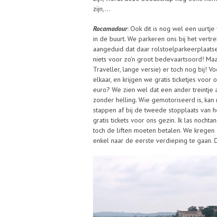
zijn,…
Rocamadour
: Ook dit is nog wel een uurtje
in de buurt. We parkeren ons bij het vertre
aangeduid dat daar rolstoelparkeerplaatsen z
niets voor zo’n groot bedevaartsoord! Ma
Traveller, lange versie) er toch nog bij! V
elkaar, en krijgen we gratis ticketjes voor 
euro? We zien wel dat een ander treintje 
zonder helling. Wie gemotoriseerd is, kan
stappen af bij de tweede stopplaats van he
gratis tickets voor ons gezin. Ik las noc
toch de liften moeten betalen. We kregen ec
enkel naar de eerste verdieping te gaan. D