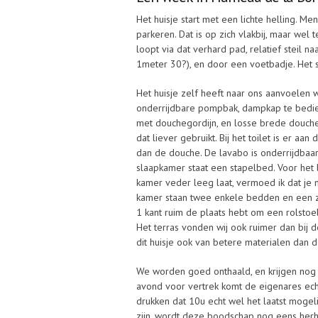
Het huisje start met een lichte helling. M
parkeren. Dat is op zich vlakbij, maar we
loopt via dat verhard pad, relatief steil 
1meter 30?), en door een voetbadje. Het s
Het huisje zelf heeft naar ons aanvoelen we
onderrijdbare pompbak, dampkap te bedie
met douchegordijn, en losse brede douchet
dat liever gebruikt. Bij het toilet is er aa
dan de douche. De lavabo is onderrijdbaar
slaapkamer staat een stapelbed. Voor het b
kamer veder leeg laat, vermoed ik dat je
kamer staan twee enkele bedden en een ze
1 kant ruim de plaats hebt om een rolstoel
Het terras vonden wij ook ruimer dan bij
dit huisje ook van betere materialen dan 
We worden goed onthaald, en krijgen nog w
avond voor vertrek komt de eigenares echt
drukken dat 10u echt wel het laatst moge
zijn, wordt deze boodschap nog eens herh