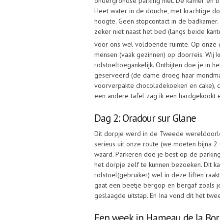
ondergrondse parking niet. De kamer en 
Heet water in de douche, met krachtige do
hoogte. Geen stopcontact in de badkamer.
zeker niet naast het bed (langs beide ka
voor ons wel voldoende ruimte. Op onze
mensen (vaak gezinnen) op doorreis. Wij k
rolstoeltoegankelijk. Ontbijten doe je in h
geserveerd (de dame droeg haar mondmask
voorverpakte chocoladekoeken en cake), cho
een andere tafel zag ik een hardgekookt e
Dag 2: Oradour sur Glane
Dit dorpje werd in de Tweede wereldoorlog
serieus uit onze route (we moeten bijna 2
waard. Parkeren doe je best op de parking
het dorpje zelf te kunnen bezoeken. Dit k
rolstoel(gebruiker) wel in deze liften raak
gaat een beetje bergop en bergaf zoals je
geslaagde uitstap. En Ina vond dit het twe
Een week in Hameau de la Borie