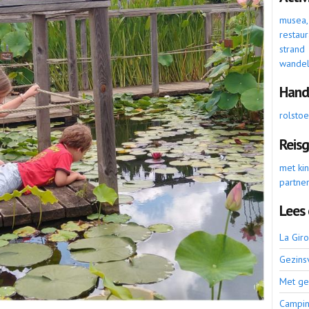
musea, a
restaur
strand
wande
Hand
rolsto
Reis
met ki
partne
Lees 
La Gir
Gezins
Met ge
Campin