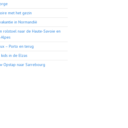
orge
Loire met het gezin
vakantie in Normandië
n rolstoel naar de Haute-Savoie en
-Alpes
ux – Porto en terug
kids in de Elzas
w Opstap naar Sarrebourg