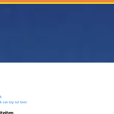
jk
jk van top tot teen
iteiten