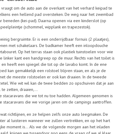
en vraagt om de auto aan de overkant van het verhard keipad te
l telkens een hellend pad oversteken. De weg naar het zwembad
naar beneden (kei-pad). Daarna openen via een kinderslot (op
peelpleintje (schommel, wipplank en trapezestok).
inig bergruimte. Er is een onderrijdbaar fornuis (2 plaatjes),
nen met schakelaars. De badkamer heeft een inloopdouche
abouret. Op het terras staan ook plastiek tuinstoelen voor wie
n de linker kant een handgreep op de muur. Rechts van het toilet is
 en heeft een spiegel die tot op de lavabo komt. In de ene
ed kan gemakkelijk een rolstoel blijven staan, en als je de
 met de meeste rolstoelen er ook kan draaien. In de tweede
tel. Wie wit wil kan de twee bedden zo opschuiven dat je aan
 te zetten, draaien,…
 de stacaravans die we tot nu toe hadden. Algemeen genomen is
de stacaravans die we vorige jaren om de campings aantroffen.
at richtlijnen, en ze helpen zelfs onze auto leegmaken. De
er al luisteren wanneer we zullen vertrekken, en op het hart
lijke moment is… Als we de volgende morgen aan het inladen
aald, krijgen we tussendoor nog eens de vraag of we al klaar