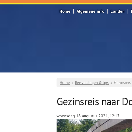
Overslaan en naar de inhoud gaan
Home
Algemene info
Landen
Home
»
Reisverslagen & tips
»
Gezinsreis
U bent hier
Gezinsreis naar 
woensdag 18 augustus 2021, 12:17