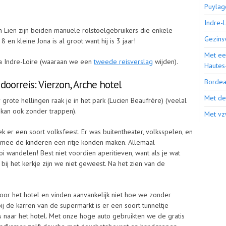
Puylag
Indre-
 Lien zijn beiden manuele rolstoelgebruikers die enkele
Gezins
 en kleine Jona is al groot want hij is 3 jaar!
Met ee
a Indre-Loire (waaraan we een
tweede reisverslag
wijden).
Hautes
Bordea
doorreis: Vierzon, Arche hotel
Met de 
rote hellingen raak je in het park (Lucien Beaufrère) (veelal
 kan ook zonder trappen).
Met vz
ek er een soort volksfeest. Er was buitentheater, volksspelen, en
mee de kinderen een ritje konden maken. Allemaal
oi wandelen! Best niet voordien aperitieven, want als je wat
t bij het kerkje zijn we niet geweest. Na het zien van de
voor het hotel en vinden aanvankelijk niet hoe we zonder
j de karren van de supermarkt is er een soort tunneltje
 naar het hotel. Met onze hoge auto gebruikten we de gratis