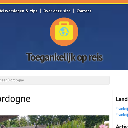
Reisverslagen & tips
Over deze site
Contact
Toegankelijk op reis
 naar Dordogne
Dordogne
Land
Frankri
Frankri
Activ