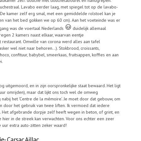
badkamer zelf: douche met douchetabouret en handgrepen.
uchestraal. Lavabo eerder laag, met spiegel tot op de lavabo-
 De kamer zelf erg smal, met een gemiddelde rolstoel kan je
nten van het bed gokken we op 60 cm). Aan het voeteinde was er
 gang was de voertaal Nederlands
duidelijk allemaal
regen 2 kamers naast elkaar, waarvan eentje
et restaurant. Omwille van corona werd alles aan tafel
er wel niet naar behoren…). Stokbrood, croissants,
co, confituur, babybel, smeerkaas, fruitsappen, koffies en aan
i.
 uitgemoord, en in zijn oorspronkelijke staat bewaard. Het ligt
 uur omrijden), maar dat lijkt ons toch wel de omweg
 nabij het ‘Centre de la mémoire’. Je moet door dat gebouw, om
an door het gebruik van twee liften. Ik vermoed dat iedere
t. Het afgebrande dorpje zelf heeft wegen in beton, of grint, en
 hier in de streek kan verwachten. Voor ons echter een zeer
e uur extra auto-zitten zeker waard!
- Carsac Aillac