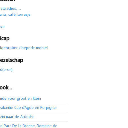
ttracties, ...
ants, café, terrasje
len
icap
elgebruiker / beperkt mobiel
gezelschap
nd(eren)
r
ook...
onde voor groot en klein
vakantie Cap d’Agde en Perpignan
zin naar de Ardeche
g Parc De la Brenne, Domaine de