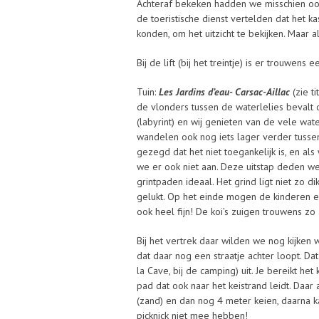
Achteraf bekeken hadden we misschien ook
de toeristische dienst vertelden dat het k
konden, om het uitzicht te bekijken. Maar al
Bij de lift (bij het treintje) is er trouwens 
Tuin:
Les Jardins d’eau- Carsac-Aillac
(zie t
de vlonders tussen de waterlelies bevalt
(labyrint) en wij genieten van de vele wat
wandelen ook nog iets lager verder tussen v
gezegd dat het niet toegankelijk is, en al
we er ook niet aan. Deze uitstap deden w
grintpaden ideaal. Het grind ligt niet zo 
gelukt. Op het einde mogen de kinderen ee
ook heel fijn! De koi’s zuigen trouwens zo 
Bij het vertrek daar wilden we nog kijken 
dat daar nog een straatje achter loopt. 
la Cave, bij de camping) uit. Je bereikt he
pad dat ook naar het keistrand leidt. Daa
(zand) en dan nog 4 meter keien, daarna 
picknick niet mee hebben!