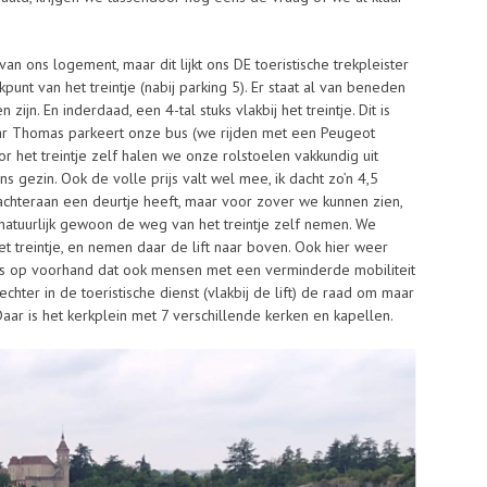
 van ons logement, maar dit lijkt ons DE toeristische trekpleister
kpunt van het treintje (nabij parking 5). Er staat al van beneden
ijn. En inderdaad, een 4-tal stuks vlakbij het treintje. Dit is
ar Thomas parkeert onze bus (we rijden met een Peugeot
oor het treintje zelf halen we onze rolstoelen vakkundig uit
ons gezin. Ook de volle prijs valt wel mee, ik dacht zo’n 4,5
achteraan een deurtje heeft, maar voor zover we kunnen zien,
 natuurlijk gewoon de weg van het treintje zelf nemen. We
t treintje, en nemen daar de lift naar boven. Ook hier weer
htans op voorhand dat ook mensen met een verminderde mobiliteit
hter in de toeristische dienst (vlakbij de lift) de raad om maar
aar is het kerkplein met 7 verschillende kerken en kapellen.