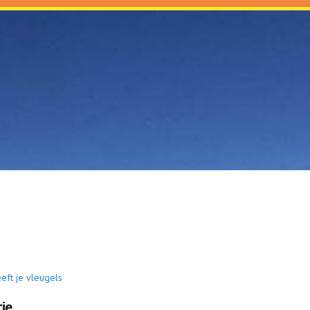
eeft je vleugels
ie