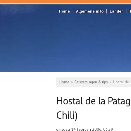
Overslaan en naar de inhoud gaan
Home
Algemene info
Landen
Home
»
Reisverslagen & tips
»
Hostal de l
U bent hier
Hostal de la Patag
Chili)
dinsdag 14 februari 2006, 03:29