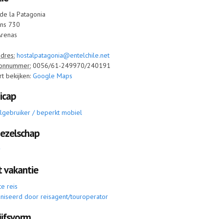
 de la Patagonia
ins 730
Arenas
dres:
hostalpatagonia@entelchile.net
onnummer:
0056/61-249970/240191
t bekijken:
Google Maps
icap
elgebruiker / beperkt mobiel
gezelschap
r
t vakantie
e reis
niseerd door reisagent/touroperator
ijfsvorm