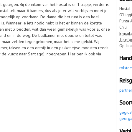
al gelegen. Bij de inkom van het hostal is er 1 trapje, verder is
Hostal
ostal telt maar 6 kamers, dus als je er wilt verblijven moet je
O’Higg
 mogelijk op voorhand. De dame die het runt is een heel
Punta 
is. Wanneer je iets nodig hebt, is het er binnen de kortste
Chili
en met 3 bedden, wat dan weer gemakkelijk was voor al onze
E-maila
rond en in de weg. De badkamer met douche en toilet was
Telefo
g maar zelden tegengekomen, maar het is me gelukt. Wij
Op kaar
er, taksen en een ontbijt in een pakketje(we moesten reeds
 de vlucht naar Santiago) inbegrepen. Hier ben ik ook via
Hand
rolsto
Reis
partne
Soor
gegidst
georga
Verbl