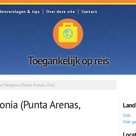
Reisverslagen & tips
Over deze site
Contact
Toegankelijk op reis
a Patagonia (Punta Arenas, Chili)
onia (Punta Arenas,
Land
Chili
Chili g
Locat