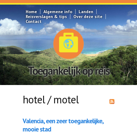
Overslaan en naar de inhoud gaan
Home
Algemene info
Landen
Reisverslagen & tips
Over deze site
Contact
Toegankelijk op reis
hotel / motel
Valencia, een zeer toegankelijke,
mooie stad