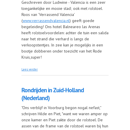
Geschreven door Ludwine - Valencia is een zeer
toegankelijke en mooie stad; ook met rolstoel.
Roos van 'Verrassend Valencia'
(
www.verrassendvalencia.nl
) geeft goede
begeleiding! Ons hotel Balneareo las Arenas
heeft rolstoelvoordelen: achter de tuin een salida
naar het strand die verhard is langs de
verkoopstentjes. In zee kan je mogelijks in een
bootje dobberen onder toezicht van het Rode
Kruis,super!
over Valencia, een zeer toegankelijke, mooie stad
Lees verder
Rondrijden in Zuid-Holland
(Nederland)
"Ons verblijf in Voorburg begon nogal nefast,"
schrijven Hilde en Piet, "want we waren amper op
onze kamer en Piet zakte door de rolstoel. De
assen van de frame van de rolstoel waren bij hun