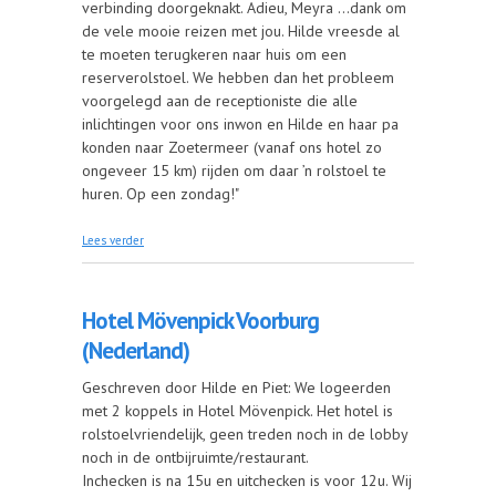
verbinding doorgeknakt. Adieu, Meyra …dank om
de vele mooie reizen met jou. Hilde vreesde al
te moeten terugkeren naar huis om een
reserverolstoel. We hebben dan het probleem
voorgelegd aan de receptioniste die alle
inlichtingen voor ons inwon en Hilde en haar pa
konden naar Zoetermeer (vanaf ons hotel zo
ongeveer 15 km) rijden om daar ’n rolstoel te
huren. Op een zondag!"
over Rondrijden in Zuid-Holland (Nederland)
Lees verder
Hotel Mövenpick Voorburg
(Nederland)
Geschreven door Hilde en Piet: We logeerden
met 2 koppels in Hotel Mövenpick. Het hotel is
rolstoelvriendelijk, geen treden noch in de lobby
noch in de ontbijruimte/restaurant.
Inchecken is na 15u en uitchecken is voor 12u. Wij