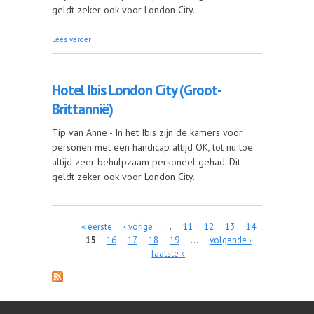
geldt zeker ook voor London City.
over Londen brengt je in vervoering
Lees verder
Hotel Ibis London City (Groot-
Brittannië)
Tip van Anne - In het Ibis zijn de kamers voor
personen met een handicap altijd OK, tot nu toe
altijd zeer behulpzaam personeel gehad. Dit
geldt zeker ook voor London City.
« eerste
‹ vorige
…
11
12
13
14
Pagina's
15
16
17
18
19
…
volgende ›
laatste »