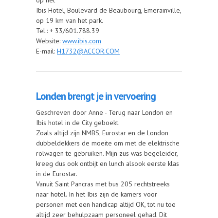
Ibis Hotel, Boulevard de Beaubourg, Emerainville,
op 19 km van het park.
Tel.: + 33/601.788.39
Website:
www.ibis.com
E-mail:
H1732@ACCOR.COM
Londen brengt je in vervoering
Geschreven door Anne - Terug naar London en
Ibis hotel in de City geboekt.
Zoals altijd zijn NMBS, Eurostar en de London
dubbeldekkers de moeite om met de elektrische
rolwagen te gebruiken. Mijn zus was begeleider,
kreeg dus ook ontbijt en lunch alsook eerste klas
in de Eurostar.
Vanuit Saint Pancras met bus 205 rechtstreeks
naar hotel. In het Ibis zijn de kamers voor
personen met een handicap altijd OK, tot nu toe
altijd zeer behulpzaam personeel gehad. Dit