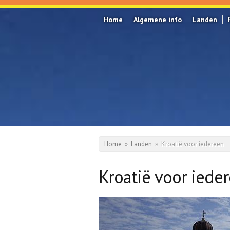
Overslaan en naar de inhoud gaan
Home
Algemene info
Landen
Home
»
Landen
»
Kroatië voor iedereen
U bent hier
Kroatië voor iede