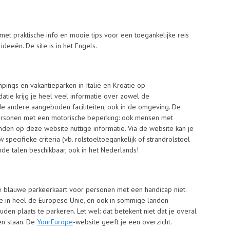
met praktische info en mooie tips voor een toegankelijke reis
ideeën. De site is in het Engels.
mpings en vakantieparken in Italië en Kroatië op
atie krijg je heel veel informatie over zowel de
 de andere aangeboden faciliteiten, ook in de omgeving. De
 personen met een motorische beperking: ook mensen met
nden op deze website nuttige informatie. Via de website kan je
specifieke criteria (vb. rolstoeltoegankelijk of strandrolstoel
ende talen beschikbaar, ook in het Nederlands!
je blauwe parkeerkaart voor personen met een handicap niet.
e in heel de Europese Unie, en ook in sommige landen
en plaats te parkeren. Let wel: dat betekent niet dat je overal
ven staan. De
YourEurope
-website geeft je een overzicht.