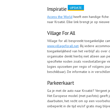
Inspiratie
Access the World
heeft een handige fiche 
naar Kroatië. Elke link brengt je op nieuwe 
Village For All
Village for all bespreekt toegankelijke ca
www.villageforall.net
. Bij iedere accommod
toegankelijkheid van het verblijf als over
organisatie denkt hierbij niet alleen aan
specifieke noden zoals voedselallergie vi
logies opzoeken per regio of volgens jouw 
beschikbaar). De informatie is in verschill
Parkeerkaart
Ga je met de auto naar Kroatië? Vergeet 
Het Europese model (met pasfoto) geeft j
daarbuiten, het recht om op een voorbehoud
onbeperkt in de tijd en/of gratis mag blij