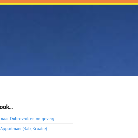
ook...
ip naar Dubrovnik en omgeving
Appartmani (Rab, Kroatië)