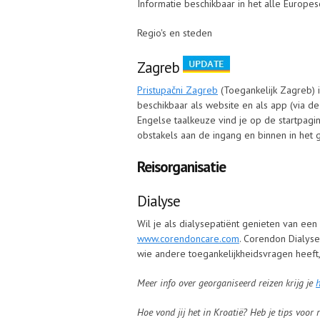
Informatie beschikbaar in het alle Europese
Regio's en steden
Zagreb
Pristupačni Zagreb
(Toegankelijk Zagreb) i
beschikbaar als website en als app (via de
Engelse taalkeuze vind je op de startpagi
obstakels aan de ingang en binnen in het g
Reisorganisatie
Dialyse
Wil je als dialysepatiënt genieten van ee
www.corendoncare.com
. Corendon Dialyse
wie andere toegankelijkheidsvragen heeft,
Meer info over georganiseerd reizen krijg je
h
Hoe vond jij het in Kroatië? Heb je tips voor