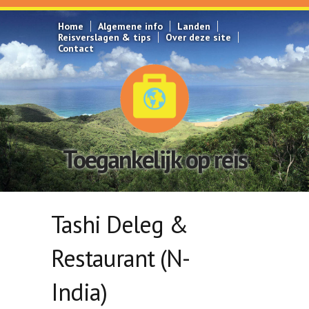
Overslaan en naar de inhoud gaan
Home
Algemene info
Landen
Reisverslagen & tips
Over deze site
Contact
Toegankelijk op reis
Tashi Deleg &
Restaurant (N-
India)