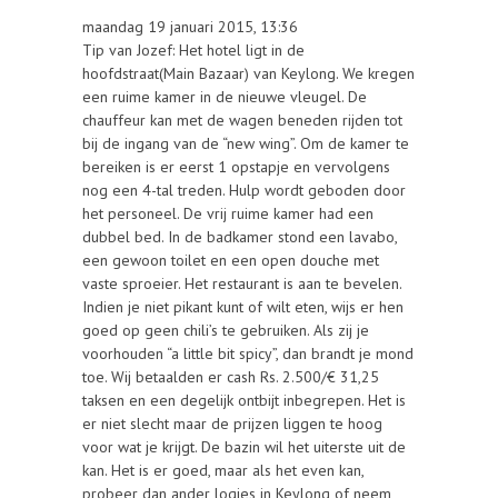
maandag 19 januari 2015, 13:36
Tip van Jozef: Het hotel ligt in de
hoofdstraat(Main Bazaar) van Keylong. We kregen
een ruime kamer in de nieuwe vleugel. De
chauffeur kan met de wagen beneden rijden tot
bij de ingang van de “new wing”. Om de kamer te
bereiken is er eerst 1 opstapje en vervolgens
nog een 4-tal treden. Hulp wordt geboden door
het personeel. De vrij ruime kamer had een
dubbel bed. In de badkamer stond een lavabo,
een gewoon toilet en een open douche met
vaste sproeier. Het restaurant is aan te bevelen.
Indien je niet pikant kunt of wilt eten, wijs er hen
goed op geen chili’s te gebruiken. Als zij je
voorhouden “a little bit spicy”, dan brandt je mond
toe. Wij betaalden er cash Rs. 2.500/€ 31,25
taksen en een degelijk ontbijt inbegrepen. Het is
er niet slecht maar de prijzen liggen te hoog
voor wat je krijgt. De bazin wil het uiterste uit de
kan. Het is er goed, maar als het even kan,
probeer dan ander logies in Keylong of neem