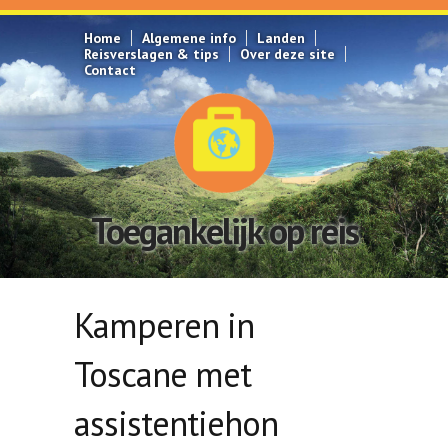
Overslaan en naar de inhoud gaan
Home
Algemene info
Landen
Reisverslagen & tips
Over deze site
Contact
Toegankelijk op reis
Kamperen in
Toscane met
assistentiehon