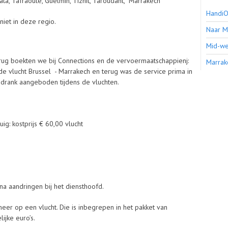
ata, Tafraoute, Guelmin, Tiznit, Taroudant, Marrakech
HandiO
iet in deze regio.
Naar M
Mid-we
erug boekten we bij Connections en de vervoermaatschappienj:
Marrak
 de vlucht Brussel - Marrakech en terug was de service prima in
 drank aangeboden tijdens de vluchten.
g: kostprijs € 60,00 vlucht
na aandringen bij het diensthoofd.
er op een vlucht. Die is inbegrepen in het pakket van
lijke euro’s.