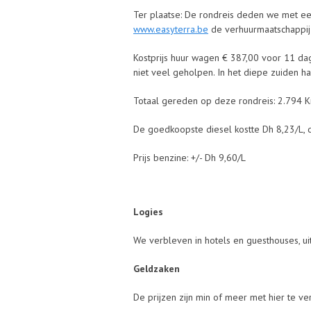
Ter plaatse: De rondreis deden we met e
www.easyterra.be
de verhuurmaatschappij 
Kostprijs huur wagen € 387,00 voor 11 da
niet veel geholpen. In het diepe zuiden 
Totaal gereden op deze rondreis: 2.794 Km
De goedkoopste diesel kostte Dh 8,23/L, 
Prijs benzine: +/- Dh 9,60/L
Logies
We verbleven in hotels en guesthouses, ui
Geldzaken
De prijzen zijn min of meer met hier te ver