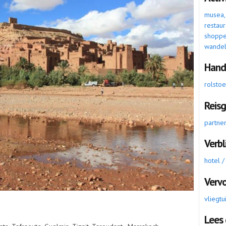
musea, a
restaur
shopp
wande
Hand
rolsto
Reis
partne
Verbl
hotel /
Verv
vliegtu
Lees 