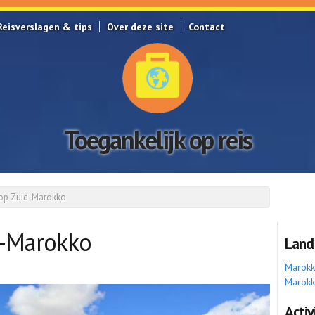
Reisverslagen & tips
Over deze site
Contact
Toegankelijk op reis
 op Zuid-Marokko
d-Marokko
Land
Marok
Marokk
Activ