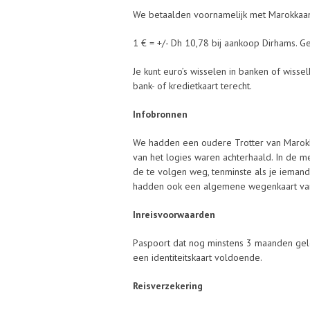
We betaalden voornamelijk met Marokkaan
1 € = +/- Dh 10,78 bij aankoop Dirhams. 
Je kunt euro’s wisselen in banken of wissel
bank- of kredietkaart terecht.
Infobronnen
We hadden een oudere Trotter van Marokk
van het logies waren achterhaald. In de me
de te volgen weg, tenminste als je ieman
hadden ook een algemene wegenkaart va
Inreisvoorwaarden
Paspoort dat nog minstens 3 maanden geldig
een identiteitskaart voldoende.
Reisverzekering