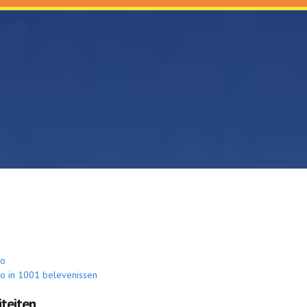
ko
o in 1001 belevenissen
iteiten