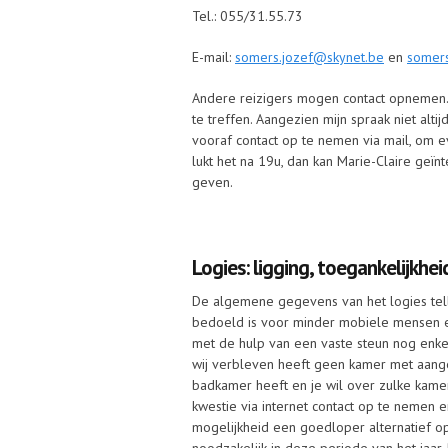
Tel.: 055/31.55.73
E-mail:
somers.jozef@skynet.be
en
somer
Andere reizigers mogen contact opnemen. 
te treffen. Aangezien mijn spraak niet al
vooraf contact op te nemen via mail, om ev
lukt het na 19u, dan kan Marie-Claire geïn
geven.
Logies: ligging, toegankelijkheid
De algemene gegevens van het logies telle
bedoeld is voor minder mobiele mensen en 
met de hulp van een vaste steun nog enke
wij verbleven heeft geen kamer met aang
badkamer heeft en je wil over zulke kamer
kwestie via internet contact op te nemen
mogelijkheid een goedloper alternatief op