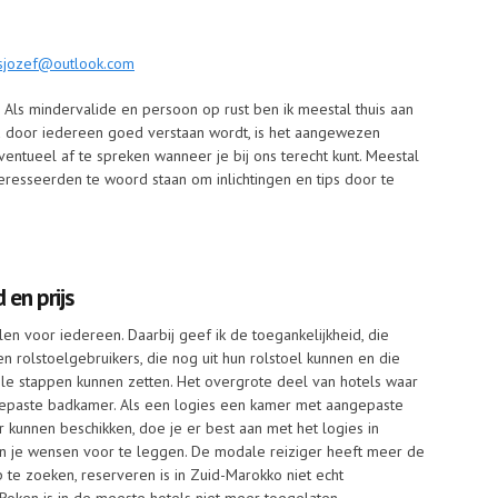
sjozef@outlook.com
Als mindervalide en persoon op rust ben ik meestal thuis aan
tijd door iedereen goed verstaan wordt, is het aangewezen
entueel af te spreken wanneer je bij ons terecht kunt. Meestal
teresseerden te woord staan om inlichtingen en tips door te
 en prijs
n voor iedereen. Daarbij geef ik de toegankelijkheid, die
rolstoelgebruikers, die nog uit hun rolstoel kunnen en die
le stappen kunnen zetten. Het overgrote deel van hotels waar
epaste badkamer. Als een logies een kamer met aangepaste
 kunnen beschikken, doe je er best aan met het logies in
 en je wensen voor te leggen. De modale reiziger heeft meer de
 te zoeken, reserveren is in Zuid-Marokko niet echt