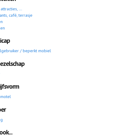
ttracties, ...
ants, café, terrasje
en
len
icap
elgebruiker / beperkt mobiel
gezelschap
r
ijfsvorm
 motel
oer
ig
ook...