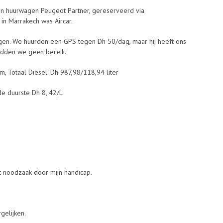
en huurwagen Peugeot Partner, gereserveerd via
in Marrakech was Aircar.
gen. We huurden een GPS tegen Dh 50/dag, maar hij heeft ons
hadden we geen bereik.
, Totaal Diesel: Dh 987,98/118,94 liter
de duurste Dh 8, 42/L
t noodzaak door mijn handicap.
gelijken.