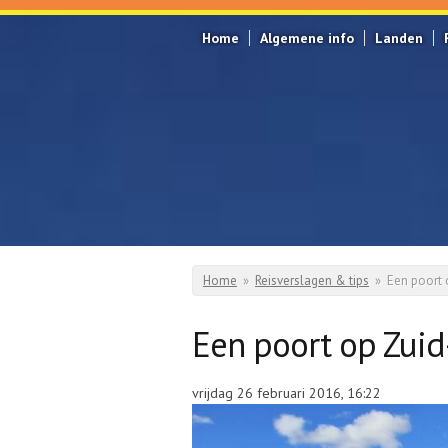
Overslaan en naar de inhoud gaan
Home
Algemene info
Landen
Home
»
Reisverslagen & tips
»
Een poort
U bent hier
Een poort op Zui
vrijdag 26 februari 2016, 16:22