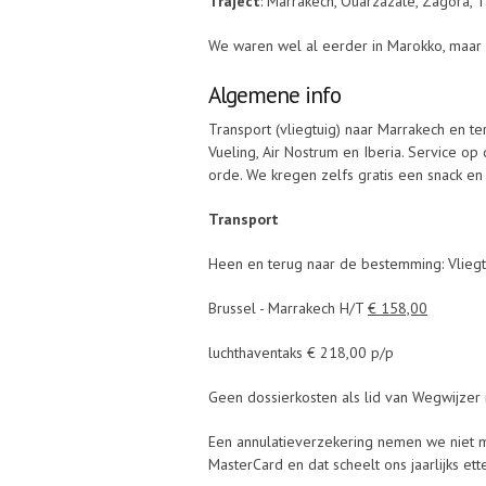
Traject
: Marrakech, Ouarzazate, Zagora, T
We waren wel al eerder in Marokko, maar n
Algemene info
Transport (vliegtuig) naar Marrakech en t
Vueling, Air Nostrum en Iberia. Service op
orde. We kregen zelfs gratis een snack en
Transport
Heen en terug naar de bestemming: Vliegtui
Brussel - Marrakech H/T
€ 158,00
luchthaventaks € 218,00 p/p
Geen dossierkosten als lid van Wegwijzer 
Een annulatieverzekering nemen we niet me
MasterCard en dat scheelt ons jaarlijks ette