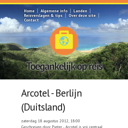
Overslaan en naar de inhoud gaan
Home
Algemene info
Landen
Reisverslagen & tips
Over deze site
Contact
Toegankelijk op reis
Arcotel - Berlijn
(Duitsland)
zaterdag 18 augustus 2012, 18:00
Geschreven door Pieter - Arcotel is vrij centraal